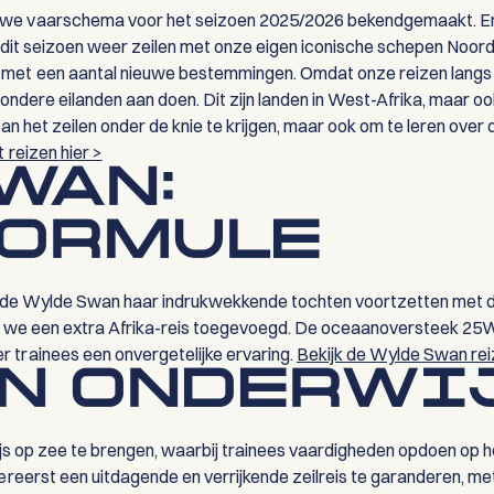
euwe vaarschema voor het seizoen 2025/2026 bekendgemaakt. 
we dit seizoen weer zeilen met onze eigen iconische schepen Noor
met een aantal nieuwe bestemmingen. Omdat onze reizen langs exo
zondere eilanden aan doen. Dit zijn landen in West-Afrika, maar o
an het zeilen onder de knie te krijgen, maar ook om te leren over 
 reizen hier >
WAN:
ORMULE
ft de Wylde Swan haar indrukwekkende tochten voortzetten met di
ben we een extra Afrika-reis toegevoegd. De oceaanoversteek 2
 trainees een onvergetelijke ervaring.
Bekijk de Wylde Swan rei
EN ONDERWI
wijs op zee te brengen, waarbij trainees vaardigheden opdoen op
ereerst een uitdagende en verrijkende zeilreis te garanderen, m