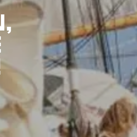
,
E
!