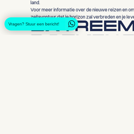
land.
Voor meer informatie over de nieuwe reizen en o
zeilavontuur dat je horizon zal verbreden en je leve
EXTREEM
Vragen? Stuur een bericht!
BOEKING
Dat er veel trainees zaten te wachten op de nieuwe r
van jouw eerste keuze? Wacht dan niet te lang m
Bekijk alle reizen in schooljaar 2025/2026 op ons 
reispagina!
Bekijk alle reizen >
06 jun. 2024
Nieuws