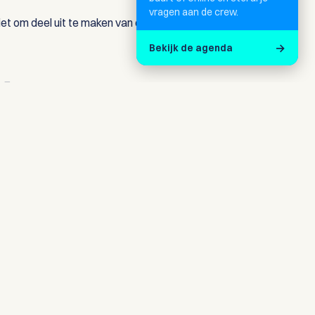
vragen aan de crew.
iet om deel uit te maken van een buitengewoon
→
Bekijk de agenda
N
ft vol! Wil je zeker zijn van een plekje op de reis
teresse aan te geven via het formulier onderaan de