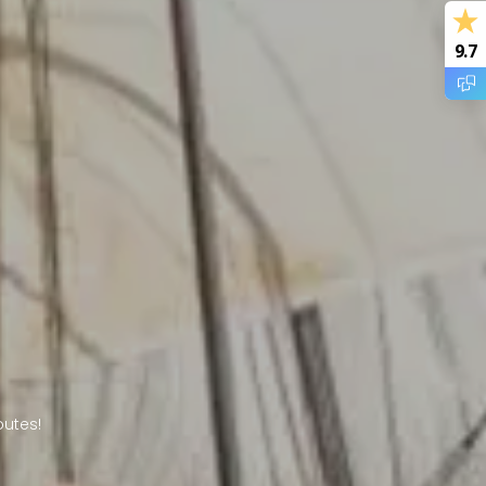
9.7
outes!