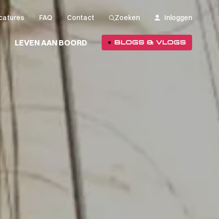
catures
FAQ
Contact
Inloggen
Zoeken
LEVEN AAN BOORD
BLOGS & VLOGS