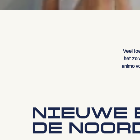
Veel to
het zo 
animo voo
NIEUWE 
DE NOOR