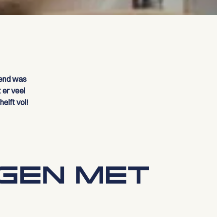
kend was
 er veel
helft vol!
GEN MET