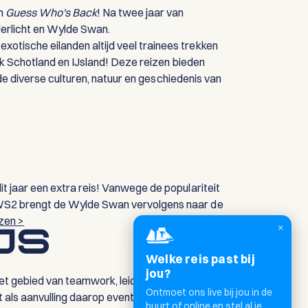
En
Guess Who's Back
! Na twee jaar van
derlicht en Wylde Swan.
tische eilanden altijd veel trainees trekken
ok Schotland en IJsland! Deze reizen bieden
de diverse culturen, natuur en geschiedenis van
t jaar een extra reis! Vanwege de populariteit
5WS2 brengt de Wylde Swan vervolgens naar de
zen >
×
JS
Welke reis past bij
jou?
 het gebied van teamwork, leiderschap en
Ontmoet ons live bij jou in de
et als aanvulling daarop eventueel bezoeken aan
buurt of online en stel al je