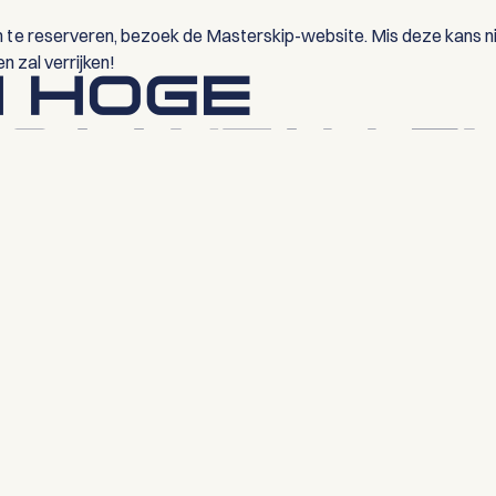
m te reserveren, bezoek de Masterskip-website. Mis deze kans n
n zal verrijken!
 HOGE
SAANTALLE
eizen was al snel duidelijk: de eerste reizen zitten al voor de hel
et boeken.
reisoverzicht. Kun je nog niet boeken? Vergeet dan niet aan je in