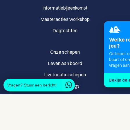
Informatiebijeenkomst
Masteracties workshop
Dagtochten
Welke re
jou?
Onze schepen
Ontmoet ons
buurt of onl
Leven aan boord
vragen aan
Live locatie schepen
Bekijk de
Vragen? Stuur een bericht!
Blogs en vlogs
Veelgestelde vragen
Merchandise
Dagtochten