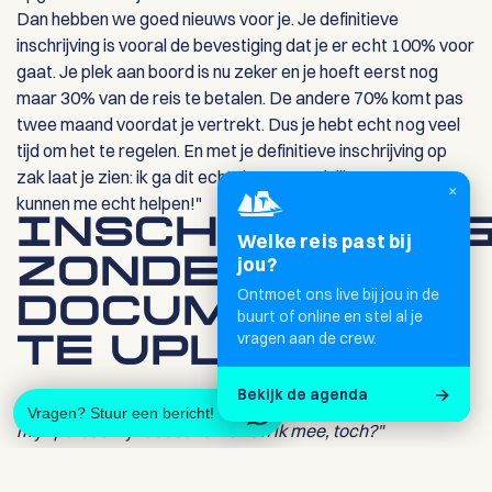
Dan hebben we goed nieuws voor je. Je definitieve
inschrijving is vooral de bevestiging dat je er echt 100% voor
gaat. Je plek aan boord is nu zeker en je hoeft eerst nog
maar 30% van de reis te betalen. De andere 70% komt pas
twee maand voordat je vertrekt. Dus je hebt echt nog veel
tijd om het te regelen. En met je definitieve inschrijving op
zak laat je zien: ik ga dit echt doen! "Dus jullie, sponsors,
×
kunnen me echt helpen!"
INSCHRIJVIN
Welke reis past bij
jou?
ZONDER
Ontmoet ons live bij jou in de
DOCUMENTEN
buurt of online en stel al je
vragen aan de crew.
TE UPLOADEN
→
Bekijk de agenda
"Ik heb geboekt en mijn persoonlijke gegevens ingevuld in
Vragen? Stuur een bericht!
mijn persoonlijk account. Nu kan ik mee, toch?"
Nou, nog niet helemaal... We hebben direct na je inschrijving
een aantal dingen van je nodig. Dit zijn je toestemming